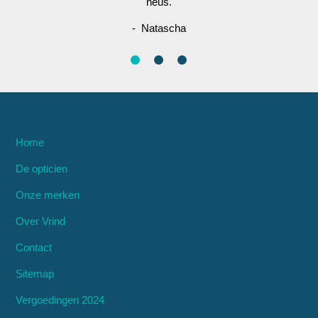
neus.
- Natascha
Home
De opticien
Onze merken
Over Vrind
Contact
Sitemap
Vergoedingen 2024