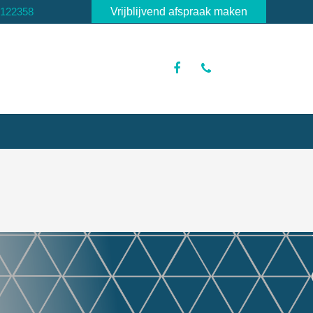
3122358
Vrijblijvend afspraak maken