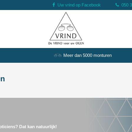
Uw vrind op Facebook
050 
Meer dan 5000 monturen
en
ticiens? Dat kan natuurlijk!