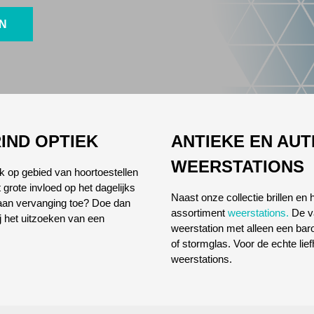
EN
IND OPTIEK
ANTIEKE EN AU
WEERSTATIONS
ok op gebied van hoortoestellen
 grote invloed op het dagelijks
Naast onze collectie brillen en
l aan vervanging toe? Doe dan
assortiment
weerstations.
De va
ij het uitzoeken van een
weerstation met alleen een ba
of stormglas. Voor de echte lie
weerstations.