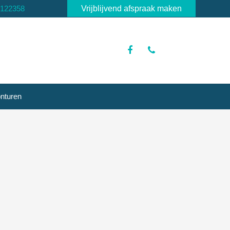
3122358
Vrijblijvend afspraak maken