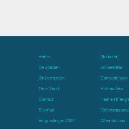
Home
Monturen
De opticien
Zonnebrillen
Onze merken
Contactlenzen
Over Vrind
Brillenadvies
Contact
Haal en breng 
Sitemap
Gehoorappara
Vergoedingen 2024
Weerstations