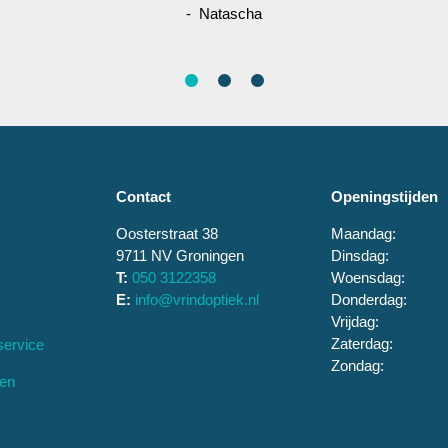
- Natascha
Contact
Openingstijden
Oosterstraat 38
Maandag:
9711 NV Groningen
Dinsdag:
T:
050 3122358
Woensdag:
E:
info@vrindoptiek.nl
Donderdag:
Vrijdag:
Zaterdag:
service
Zondag:
ten