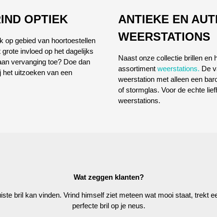
IND OPTIEK
ANTIEKE EN AU
WEERSTATIONS
ok op gebied van hoortoestellen
 grote invloed op het dagelijks
Naast onze collectie brillen en
l aan vervanging toe? Doe dan
assortiment
weerstations.
De va
ij het uitzoeken van een
weerstation met alleen een ba
of stormglas. Voor de echte lie
weerstations.
Wat zeggen klanten?
juiste bril kan vinden. Vrind himself ziet meteen wat mooi staat, trekt
perfecte bril op je neus.