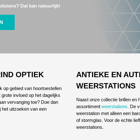
ticiens? Dat kan natuurlijk!
EN
IND OPTIEK
ANTIEKE EN AU
WEERSTATIONS
ok op gebied van hoortoestellen
 grote invloed op het dagelijks
Naast onze collectie brillen en
l aan vervanging toe? Doe dan
assortiment
weerstations.
De va
ij het uitzoeken van een
weerstation met alleen een ba
of stormglas. Voor de echte lie
weerstations.