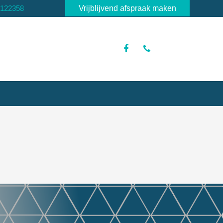
3122358
Vrijblijvend afspraak maken