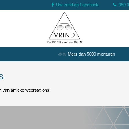
Uw vrind op Facebook
050 
Meer dan 5000 monturen
S
an van antieke weerstations.