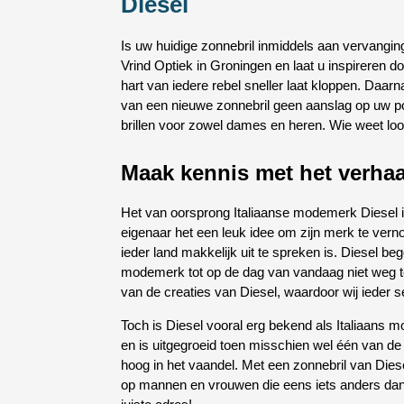
Diesel
Is uw huidige zonnebril inmiddels aan vervangin
Vrind Optiek in Groningen en laat u inspireren do
hart van iedere rebel sneller laat kloppen. Daarna
van een nieuwe zonnebril geen aanslag op uw por
brillen voor zowel dames en heren. Wie weet loo
Maak kennis met het verhaa
Het van oorsprong Italiaanse modemerk Diesel is
eigenaar het een leuk idee om zijn merk te ver
ieder land makkelijk uit te spreken is. Diesel be
modemerk tot op de dag van vandaag niet weg te k
van de creaties van Diesel, waardoor wij ieder 
Toch is Diesel vooral erg bekend als Italiaans 
en is uitgegroeid toen misschien wel één van d
hoog in het vaandel. Met een zonnebril van Diese
op mannen en vrouwen die eens iets anders dan 