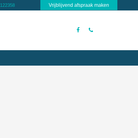
3122358
Vrijblijvend afspraak maken