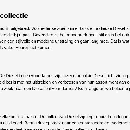
collectie
 enorm uitgebreid. Voor ieder seizoen zijn er talloze modieuze Diesel 
tussen die bij u past. Bovendien zit het modemerk nooit stil en is het o
n een stijlvolle en moderne uitstraling en gaan lang mee. Dat is wat 
ds vaker voorbij ziet komen.
e Diesel brillen voor dames zijn razend populair. Diesel richt zich o
ltijd bezig met het uitbreiden en verbeteren van hun assortiment aan 
Op zoek naar een Diesel bril voor dames? Kom langs en we helpen u 
ie elke outfit afmaken. De brillen van Diesel zijn erg robuust en elega
it u altijd goed. Bent u dus op zoek naar een echte stoere en moderne 
iek en laat u verassen door de Diesel brillen voor heren.