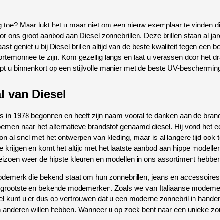
g toe? Maar lukt het u maar niet om een nieuw exemplaar te vinden di
or ons groot aanbod aan Diesel zonnebrillen. Deze brillen staan al jar
ast geniet u bij Diesel brillen altijd van de beste kwaliteit tegen een 
temonnee te zijn. Kom gezellig langs en laat u verassen door het dr
pt u binnenkort op een stijlvolle manier met de beste UV-bescherming
l van Diesel
 in 1978 begonnen en heeft zijn naam vooral te danken aan de brandst
noemen naar het alternatieve brandstof genaamd diesel. Hij vond het
gon al snel met het ontwerpen van kleding, maar is al langere tijd ook t
rijgen en komt het altijd met het laatste aanbod aan hippe modellen en
seizoen weer de hipste kleuren en modellen in ons assortiment hebbe
modemerk die bekend staat om hun zonnebrillen, jeans en accessoires
e grootste en bekende modemerken. Zoals we van Italiaanse modemerke
l kunt u er dus op vertrouwen dat u een moderne zonnebril in handen 
anderen willen hebben. Wanneer u op zoek bent naar een unieke zonn